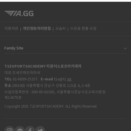
개인정보처리방침
이용약관
교습비
수강료 환불 규정
T1ESPORTSACADEMY 티원이스포츠아카데미
대표 조세프패트릭마쉬
TEL
E-mail
02-6009-2525
t1a@t1.gg
주소
(06100) 서울특별시 강남구 선릉로 115길 4, 2-4층
사업자등록번호 :
690-85-01565, 서울특별시강남서초교육지원청
제13675호
Copyright 2026. T1ESPORTSACADEMY. ALL Rights Reserved.