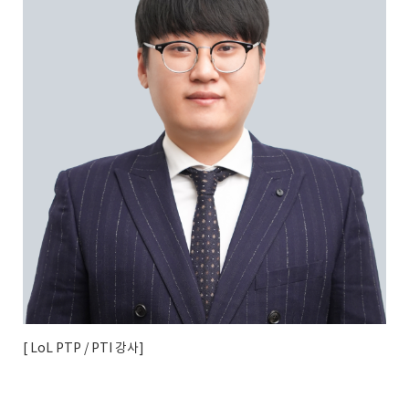
[ LoL PTP / PTI 강사]