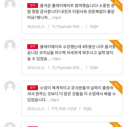
Hot
인기
즐거운 플레이메이트 참여했습니다! 소중한 경
험 정말 감사합니다! 내전과 티원사옥 관광체험이 좋았
어요! 매니저…
더보기
|
|
2024.12.11
T1 Playmate 이00…
댓글0
Hot
인기
플레이메이트 수강했는데 4주동안 너무 즐거웠
습니당 코치님들 피드백 자세하게 해주시고 실력 많이
늘 수 있었습…
더보기
|
|
2024.12.11
T1 Playmate 강00…
댓글0
Hot
인기
수업이 체계적이고 강사분들의 실력이 출중하
셔서 원하는 것보다 더 많은 것들을 이 수업에서 배울 수
있었습니다…
더보기
|
|
2024.12.11
PTE 박00 수강생
댓글0
Hot