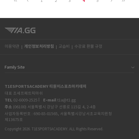
4
1
2
3
5
개인정보처리방침
이용약관
교습비
수강료 환불 규정
T1ESPORTSACADEMY 티원이스포츠아카데미
대표 조세프패트릭마쉬
TEL
E-mail
02-6009-2525
t1a@t1.gg
주소
(06100) 서울특별시 강남구 선릉로 115길 4, 2-4층
사업자등록번호 :
690-85-01565, 서울특별시강남서초교육지원청
제13675호
Copyright 2026. T1ESPORTSACADEMY. ALL Rights Reserved.