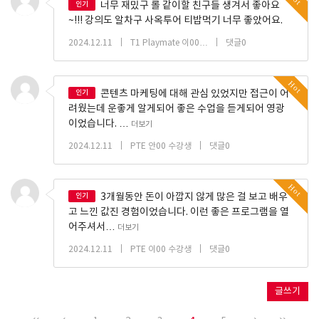
인기
너무 재밌구 롤 같이할 친구들 생겨서 좋아요
~!!! 강의도 알차구 사옥투어 티밥먹기 너무 좋았어요.
|
|
2024.12.11
T1 Playmate 이00…
댓글0
Hot
인기
콘텐츠 마케팅에 대해 관심 있었지만 접근이 어
려웠는데 운좋게 알게되어 좋은 수업을 듣게되어 영광
이었습니다. …
더보기
|
|
2024.12.11
PTE 안00 수강생
댓글0
Hot
인기
3개월동안 돈이 아깝지 않게 많은 걸 보고 배우
고 느낀 값진 경험이었습니다. 이런 좋은 프로그램을 열
어주셔서…
더보기
|
|
2024.12.11
PTE 이00 수강생
댓글0
글쓰기