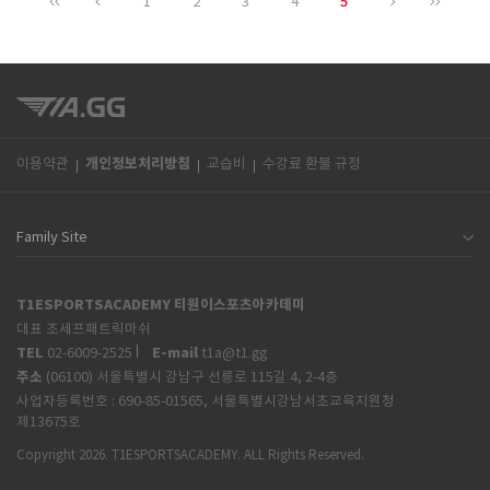
5
1
2
3
4
개인정보처리방침
이용약관
교습비
수강료 환불 규정
T1ESPORTSACADEMY 티원이스포츠아카데미
대표 조세프패트릭마쉬
TEL
E-mail
02-6009-2525
t1a@t1.gg
주소
(06100) 서울특별시 강남구 선릉로 115길 4, 2-4층
사업자등록번호 :
690-85-01565, 서울특별시강남서초교육지원청
제13675호
Copyright 2026. T1ESPORTSACADEMY. ALL Rights Reserved.