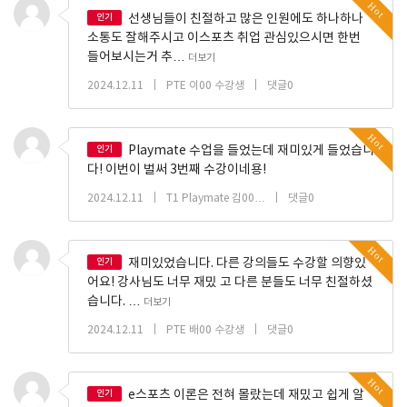
Hot
인기
선생님들이 친절하고 많은 인원에도 하나하나
소통도 잘해주시고 이스포츠 취업 관심있으시면 한번
들어보시는거 추…
더보기
|
|
2024.12.11
PTE 이00 수강생
댓글0
Hot
인기
Playmate 수업을 들었는데 재미있게 들었습니
다! 이번이 벌써 3번째 수강이네용!
|
|
2024.12.11
T1 Playmate 김00…
댓글0
Hot
인기
재미있었습니다. 다른 강의들도 수강할 의향있
어요! 강사님도 너무 재밌 고 다른 분들도 너무 친절하셨
습니다. …
더보기
|
|
2024.12.11
PTE 배00 수강생
댓글0
Hot
인기
e스포츠 이론은 전혀 몰랐는데 재밌고 쉽게 알