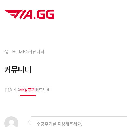
HOME
>
커뮤니티
커뮤니티
T1A 소식
수강후기
매드무비