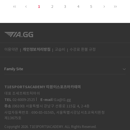
1
2
3
4
5
개인정보처리방침
이용약관
교습비
수강료 환불 규정
T1ESPORTSACADEMY 티원이스포츠아카데미
대표 조세프패트릭마쉬
TEL
E-mail
02-6009-2525
t1a@t1.gg
주소
(06100) 서울특별시 강남구 선릉로 115길 4, 2-4층
사업자등록번호 :
690-85-01565, 서울특별시강남서초교육지원청
제13675호
Copyright 2026. T1ESPORTSACADEMY. ALL Rights Reserved.