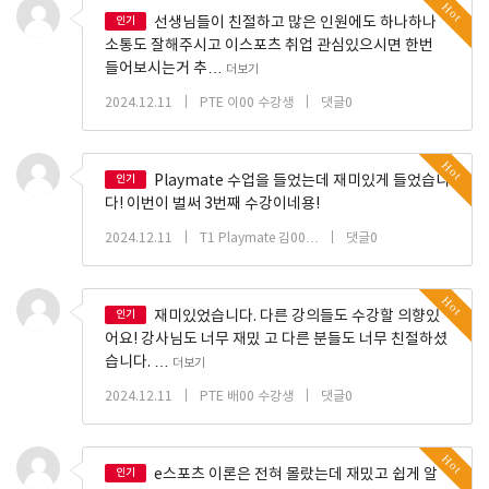
Hot
인기
선생님들이 친절하고 많은 인원에도 하나하나
소통도 잘해주시고 이스포츠 취업 관심있으시면 한번
들어보시는거 추…
더보기
|
|
2024.12.11
PTE 이00 수강생
댓글0
Hot
인기
Playmate 수업을 들었는데 재미있게 들었습니
다! 이번이 벌써 3번째 수강이네용!
|
|
2024.12.11
T1 Playmate 김00…
댓글0
Hot
인기
재미있었습니다. 다른 강의들도 수강할 의향있
어요! 강사님도 너무 재밌 고 다른 분들도 너무 친절하셨
습니다. …
더보기
|
|
2024.12.11
PTE 배00 수강생
댓글0
Hot
인기
e스포츠 이론은 전혀 몰랐는데 재밌고 쉽게 알