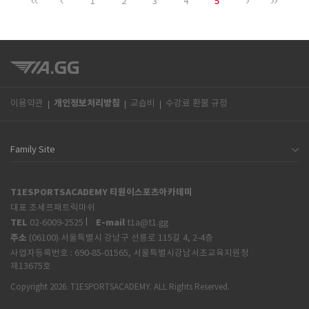
5
1
2
3
4
개인정보처리방침
이용약관
교습비
수강료 환불 규정
T1ESPORTSACADEMY 티원이스포츠아카데미
대표 조세프패트릭마쉬
TEL
E-mail
02-6009-2525
t1a@t1.gg
주소
(06100) 서울특별시 강남구 선릉로 115길 4, 2-4층
사업자등록번호 :
690-85-01565, 서울특별시강남서초교육지원청
제13675호
Copyright 2026. T1ESPORTSACADEMY. ALL Rights Reserved.