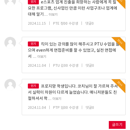
인기
e스포츠 업계 진출을 희망하는 사람에게 꼭 필
요한 프로그램, 신사업인 만큼 이런 사업구조나 업계에
대해 알기…
더보기
|
|
2024.11.15
PTE 정00 수강생
댓글0
Hot
인기
킥이 있는 강의를 많이 해주시고 PTU 수업을 들
으며 even하게 면접준비를 할 수 있었고, 실전 면접에
서 …
더보기
|
|
2024.11.04
PTU 김00 수강생
댓글0
Hot
인기
프로지망 학생입니다. 코치님이 잘 가르쳐 주셔
서 실력이 차원이 다르게 늘었습니다. 매니저분들도 친
절하셔서 학…
더보기
|
|
2024.11.04
PTP 임00 수강생
댓글0
글쓰기