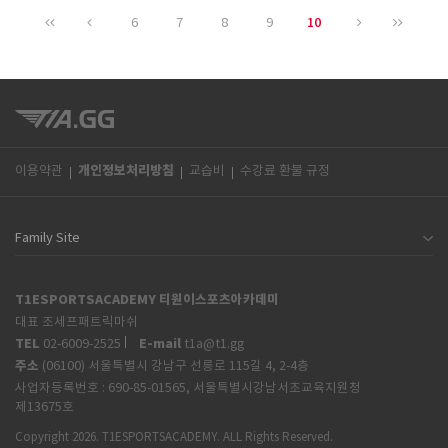
10
6
7
8
9
개인정보처리방침
이용약관
교습비
수강료 환불 규정
T1ESPORTSACADEMY 티원이스포츠아카데미
대표 조세프패트릭마쉬
TEL
E-mail
02-6009-2525
t1a@t1.gg
주소
(06100) 서울특별시 강남구 선릉로 115길 4, 2-4층
사업자등록번호 :
690-85-01565, 서울특별시강남서초교육지원청
제13675호
Copyright 2026. T1ESPORTSACADEMY. ALL Rights Reserved.