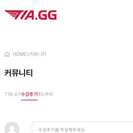
HOME
>
커뮤니티
커뮤니티
T1A 소식
수강후기
매드무비