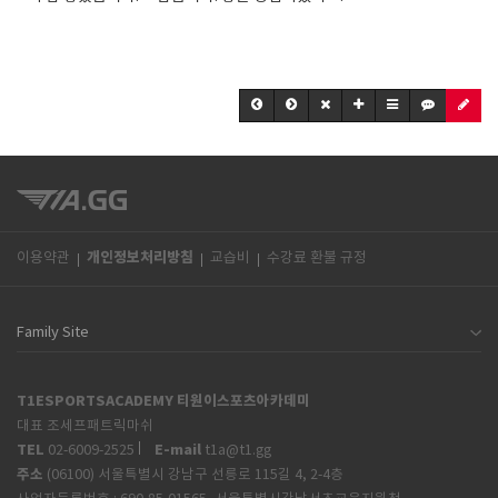
개인정보처리방침
이용약관
교습비
수강료 환불 규정
T1ESPORTSACADEMY 티원이스포츠아카데미
대표 조세프패트릭마쉬
TEL
E-mail
02-6009-2525
t1a@t1.gg
주소
(06100) 서울특별시 강남구 선릉로 115길 4, 2-4층