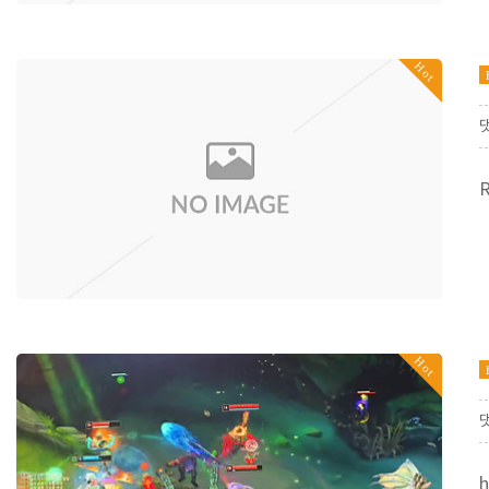
Hot
Hot
h