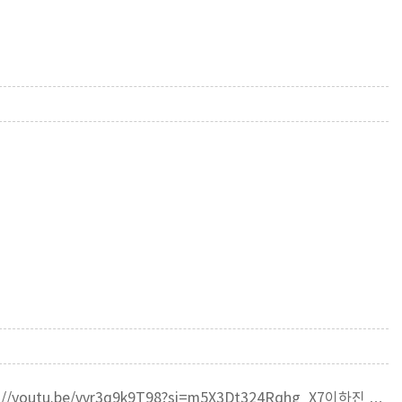
s://youtu.be/vvr3q9k9T98?si=m5X3Dt324Rqhg_X7이하진 …