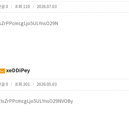
댓글 0
조회 110
2026.07.03
|
|
IsZrPPcmcgLjo5ULYnsO29N
xeDDiPey
Hot
댓글 0
조회 201
2026.05.03
|
|
RIsZrPPcmcgLjo5ULYnsO29NVOBy