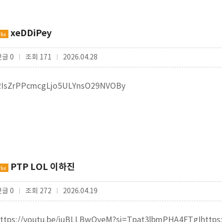
xeDDiPey
Hot
댓글 0
조회 171
2026.04.28
|
|
RIsZrPPcmcgLjo5ULYnsO29NVOBy
PTP LOL 이하진
Hot
댓글 0
조회 272
2026.04.19
|
|
ttps://youtu.be/iuBLLBwOyeM?si=Tpat3lbmPHA4FTgIhttp