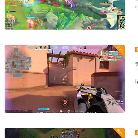
Hot
h
Hot