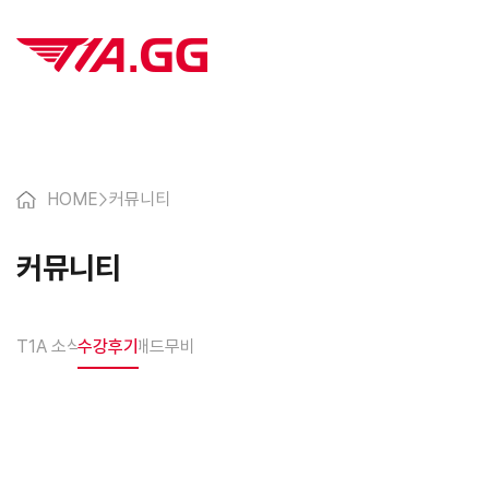
HOME
>
커뮤니티
커뮤니티
T1A 소식
수강후기
매드무비