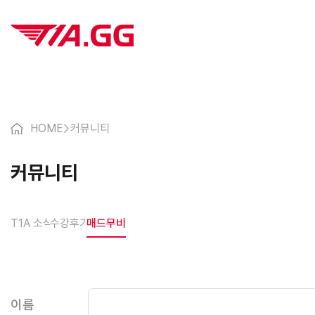
HOME
>
커뮤니티
커뮤니티
T1A 소식
수강후기
매드무비
이름