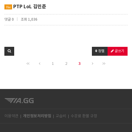
PTP LoL 김민준
Hot
|
댓글 0
조회 1,036
정렬
글쓰기
3
1
2
개인정보처리방침
이용약관
교습비
수강료 환불 규정